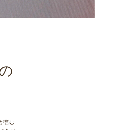
の
が営む